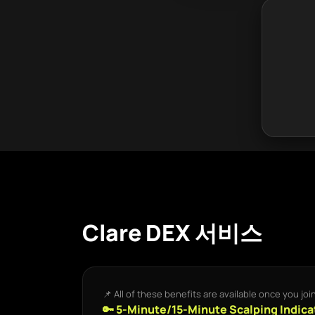
Clare DEX 서비스
📌 All of these benefits are available once you jo
🔑 5-Minute/15-Minute Scalping Indica