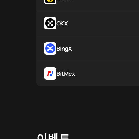
OKX
BingX
BitMex
이벤트